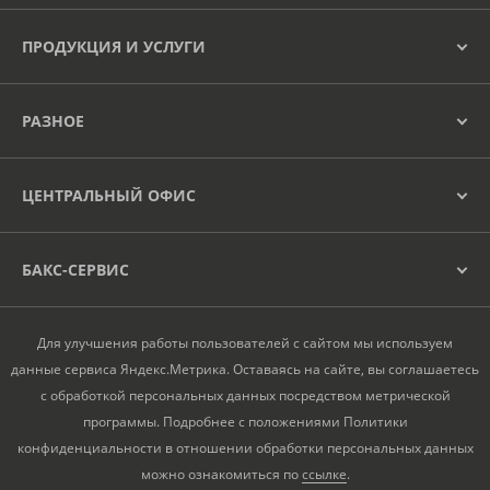
ПРОДУКЦИЯ И УСЛУГИ
РАЗНОЕ
ЦЕНТРАЛЬНЫЙ ОФИС
+7 (846) 267-38-12 / 13 / 14
БАКС-СЕРВИС
+7 (846) 267-38-15
Для улучшения работы пользователей с сайтом мы используем
данные сервиса Яндекс.Метрика. Оставаясь на сайте, вы соглашаетесь
с обработкой персональных данных посредством метрической
2026 © НТФ «БАКС». Все права защищены.
программы. Подробнее с положениями Политики
Согласие на обработку персональных данных
конфиденциальности в отношении обработки персональных данных
Политика обработки персональных данных
можно ознакомиться по
ссылке
.