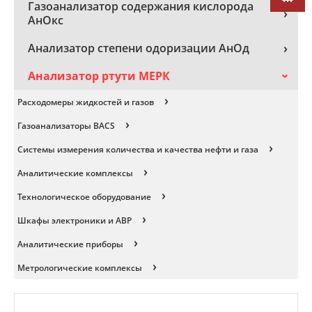
Газоанализатор содержания кислорода
›️
АнОкс
›️
Анализатор степени одоризации АнОд
Анализатор ртути МЕРК
›️
›️
Расходомеры жидкостей и газов
›️
Газоанализаторы BACS
›️
Системы измерения количества и качества нефти и газа
›️
Аналитические комплексы
›️
Технологическое оборудование
›️
Шкафы электроники и АВР
›️
Аналитические приборы
›️
Метрологические комплексы