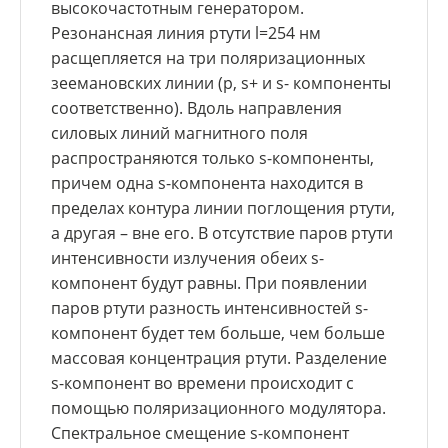
высокочастотным генератором.
Резонансная линия ртути l=254 нм
расщепляется на три поляризационных
зеемановских линии (p, s+ и s- компоненты
соответственно). Вдоль направления
силовых линий магнитного поля
распространяются только s-компоненты,
причем одна s-компонента находится в
пределах контура линии поглощения ртути,
а другая – вне его. В отсутствие паров ртути
интенсивности излучения обеих s-
компонент будут равны. При появлении
паров ртути разность интенсивностей s-
компонент будет тем больше, чем больше
массовая концентрация ртути. Разделение
s-компонент во времени происходит с
помощью поляризационного модулятора.
Спектральное смещение s-компонент