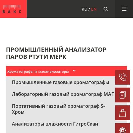
НТФ «БАКС»
RU
EN
ПРОМЫШЛЕННЫЙ АНАЛИЗАТОР
ПАРОВ РТУТИ МЕРК
Хроматографы и газоанализаторы
›️
›️
Промышленные газовые хроматографы
›️
Лабораторный газовый хроматограф МАГ
Портативный газовый хроматограф S-
›️
Хром
›️
Анализаторы влажности ГигроСкан